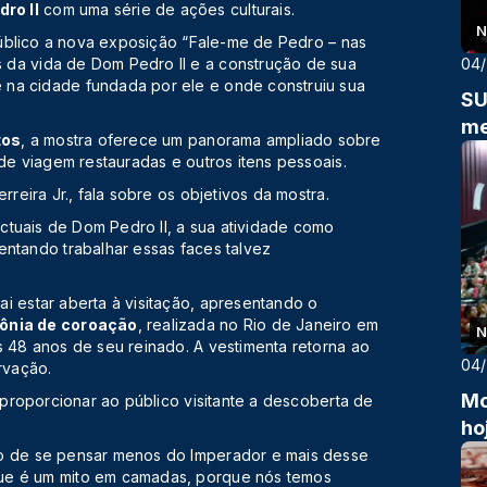
ro II
com uma série de ações culturais.
N
 público a nova exposição “Fale-me de Pedro – nas
 da vida de Dom Pedro II e a construção de sua
04
 na cidade fundada por ele e onde construiu sua
SU
me
tos
, a mostra oferece um panorama ampliado sobre
 de viagem restauradas e outros itens pessoais.
rreira Jr., fala sobre os objetivos da mostra.
lectuais de Dom Pedro II, a sua atividade como
entando trabalhar essas faces talvez
i estar aberta à visitação, apresentando o
mônia de coroação
, realizada no Rio de Janeiro em
N
s 48 anos de seu reinado. A vestimenta retorna ao
04
rvação.
Mo
o proporcionar ao público visitante a descoberta de
ho
to de se pensar menos do Imperador e mais desse
que é um mito em camadas, porque nós temos