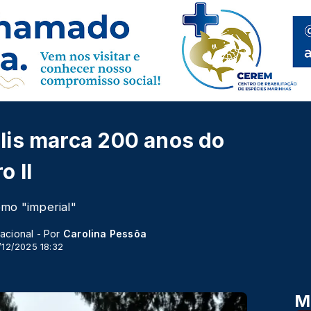
lis marca 200 anos do
o II
omo "imperial"
acional - Por
Carolina Pessôa
/12/2025 18:32
M