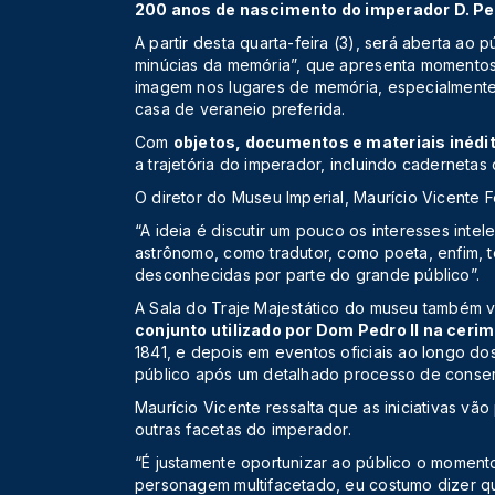
200 anos de nascimento do imperador D. Ped
A partir desta quarta-feira (3), será aberta ao
minúcias da memória”, que apresenta momentos
imagem nos lugares de memória, especialmente
casa de veraneio preferida.
Com
objetos, documentos e materiais inédi
a trajetória do imperador, incluindo cadernetas
O diretor do Museu Imperial, Maurício Vicente Fe
“A ideia é discutir um pouco os interesses inte
astrônomo, como tradutor, como poeta, enfim, t
desconhecidas por parte do grande público”.
A Sala do Traje Majestático do museu também va
conjunto utilizado por Dom Pedro II na ceri
1841, e depois em eventos oficiais ao longo do
público após um detalhado processo de conse
Maurício Vicente ressalta que as iniciativas vã
outras facetas do imperador.
“É justamente oportunizar ao público o momen
personagem multifacetado, eu costumo dizer 