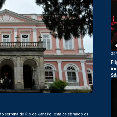
N
04
Fl
in
Sã
gião serrana do Rio de Janeiro, está celebrando os