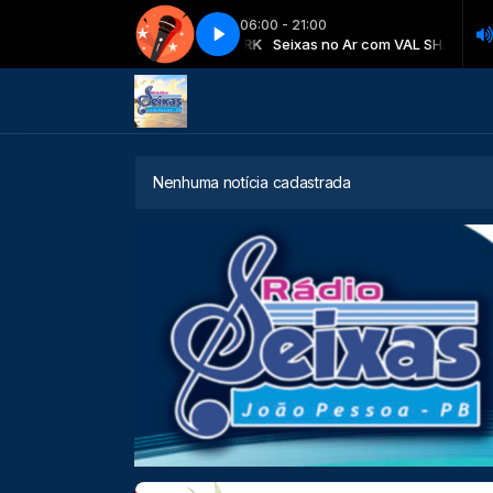
06:00 - 21:00
Seixas no Ar com VAL SHARK
Agito universitário - Parte 3
Seixas no Ar com VAL SHARK
Agito universitário - Parte 3
Nenhuma notícia cadastrada