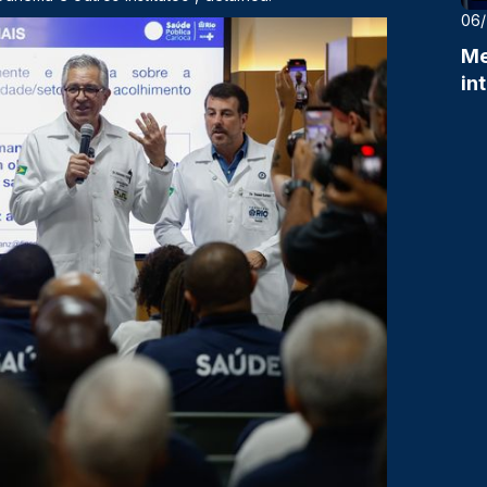
06
Me
in