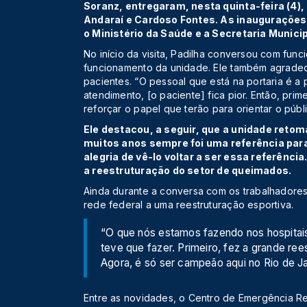
Soranz, entregaram, nesta quinta-feira (4),
Andaraí e Cardoso Fontes. As inauguraçõe
o Ministério da Saúde e a Secretaria Munici
No início da visita, Padilha conversou com func
funcionamento da unidade. Ele também agrade
pacientes. “O pessoal que está na portaria é a
atendimento, [o paciente] fica pior. Então, pri
reforçar o papel que terão para orientar o públ
Ele destacou, a seguir, que a unidade retom
muitos anos sempre foi uma referência para 
alegria de vê-lo voltar a ser essa referênc
a reestruturação do setor de queimados.
Ainda durante a conversa com os trabalhadore
rede federal a uma reestruturação esportiva.
“O que nós estamos fazendo nos hospitais
teve que fazer. Primeiro, fez a grande ree
Agora, é só ser campeão aqui no Rio de Ja
Entre as novidades, o Centro de Emergência Re