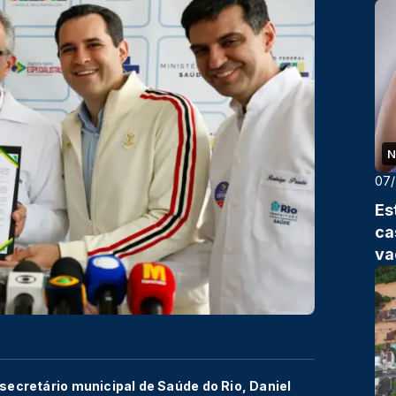
N
07
Es
ca
va
 secretário municipal de Saúde do Rio, Daniel