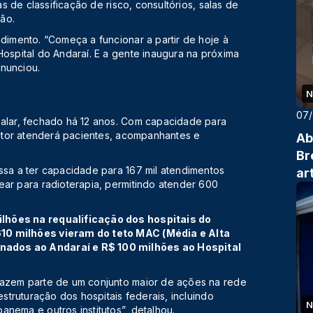
as de classificação de risco, consultórios, salas de
ão.
ndimento. “Começa a funcionar a partir de hoje à
Hospital do Andaraí. E a gente inaugura na próxima
anunciou.
N
07
talar, fechado há 12 anos. Com capacidade para
 setor atenderá pacientes, acompanhantes e
Ab
Br
ssa a ter capacidade para 167 mil atendimentos
ar
ear para radioterapia, permitindo atender 600
lhões na requalificação dos hospitais do
610 milhões vieram do teto MAC (Média e Alta
nados ao Andaraí e R$ 100 milhões ao Hospital
fazem parte de um conjunto maior de ações na rede
estruturação dos hospitais federais, incluindo
N
anema e outros institutos”, detalhou.