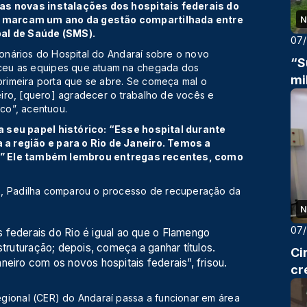
 as novas instalações dos hospitais federais do
s marcam um ano da gestão compartilhada entre
N
pal de Saúde (SMS).
07
ionários do Hospital do Andaraí sobre o novo
“S
ceu as equipes que atuam na chegada dos
mi
 primeira porta que se abre. Se começa mal o
meiro, [quero] agradecer o trabalho de vocês e
ico”, acentuou.
a seu papel histórico: “Esse hospital durante
a região e para o Rio de Janeiro. Temos a
ia.” Ele também lembrou entregas recentes, como
s, Padilha comparou o processo de recuperação da
N
07
 federais do Rio é igual ao que o Flamengo
struturação; depois, começa a ganhar títulos.
Ci
neiro com os novos hospitais federais”, frisou.
cr
gional (CER) do Andaraí passa a funcionar em área