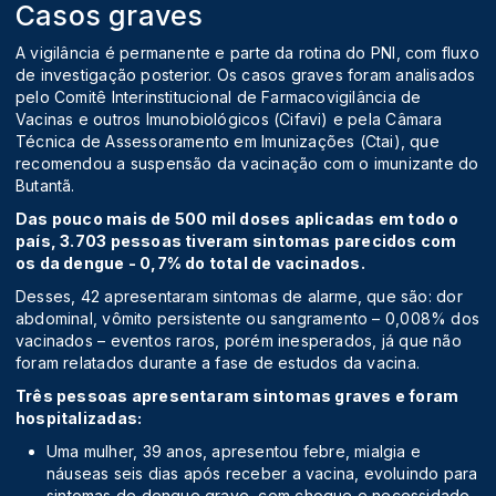
Casos graves
A vigilância é permanente e parte da rotina do PNI, com fluxo
de investigação posterior. Os casos graves foram analisados
pelo Comitê Interinstitucional de Farmacovigilância de
Vacinas e outros Imunobiológicos (Cifavi) e pela Câmara
Técnica de Assessoramento em Imunizações (Ctai), que
recomendou a suspensão da vacinação com o imunizante do
Butantã.
Das pouco mais de 500 mil doses aplicadas em todo o
país, 3.703 pessoas tiveram sintomas parecidos com
os da dengue - 0,7% do total de vacinados.
Desses, 42 apresentaram sintomas de alarme, que são: dor
abdominal, vômito persistente ou sangramento – 0,008% dos
vacinados – eventos raros, porém inesperados, já que não
foram relatados durante a fase de estudos da vacina.
Três pessoas apresentaram sintomas graves e foram
hospitalizadas:
Uma mulher, 39 anos, apresentou febre, mialgia e
náuseas seis dias após receber a vacina, evoluindo para
sintomas de dengue grave, com choque e necessidade