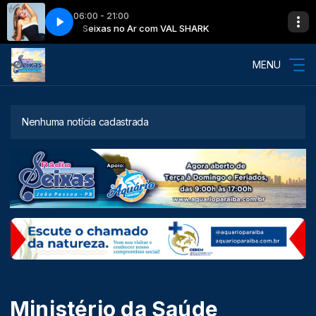
06:00 - 21:00
io) [ ezmp3.cc ]
Seixas no Ar com VAL SHARK
Sabrina Carpenter - Espresso (Official Audio) [ ezmp3.cc 
MENU
Nenhuma notícia cadastrada
Ministério da Saúde