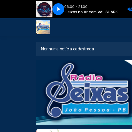
06:00 - 21:00
VD Ao Vivo No Ibirapuera (320 kbps)
Seixas no Ar com VAL SHARK
Seixas no Ar com VAL SHARK
Henrique e Juliano - LIBERDADE PR
Nenhuma notícia cadastrada