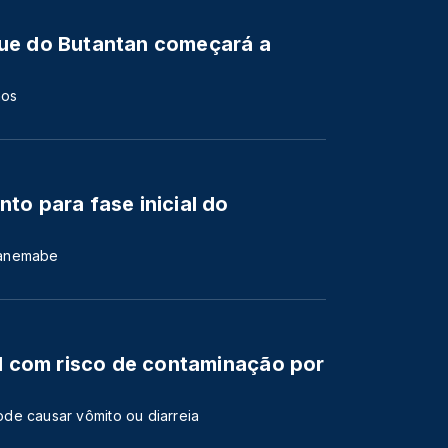
ue do Butantan começará a
nos
to para fase inicial do
canemabe
il com risco de contaminação por
de causar vômito ou diarreia