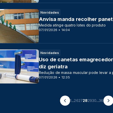
Novidades
Anvisa manda recolher pane
Medida atinge quatro lotes do produto
07/01/2026 • 14:04
Novidades
Uso de canetas emagrecedora
diz geriatra
Redução de massa muscular pode levar a 
07/01/2026 • 12:35
1
...
26
27
28
29
30
...
36