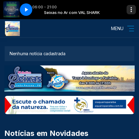
06:00 - 21:00
ARK
h - See you Again
Seixas no Ar com VAL SHARK
Wiz Khalifa ft Charlie Puth - See you Again
MENU
Nenhuma notícia cadastrada
Notícias em Novidades